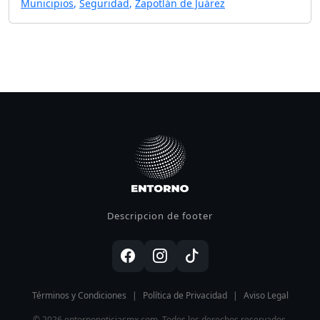
Municipios
,
Seguridad
,
Zapotlán de Juárez
Descripcion de footer
Términos y Condiciones
|
Política de Privacidad
|
Aviso Legal
© 2026 entornonoticiasmx.com. Todos los derechos reservados.