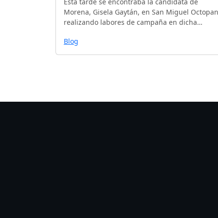
Está tarde se encontraba la candidata de
Morena, Gisela Gaytán, en San Miguel Octopa
realizando labores de campaña en dicha…
Blog