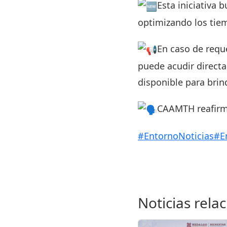
Esta iniciativa 
optimizando los tiem
En caso de reque
puede acudir directa
disponible para brin
CAAMTH reafirma
#EntornoNoticias
#E
Noticias rela