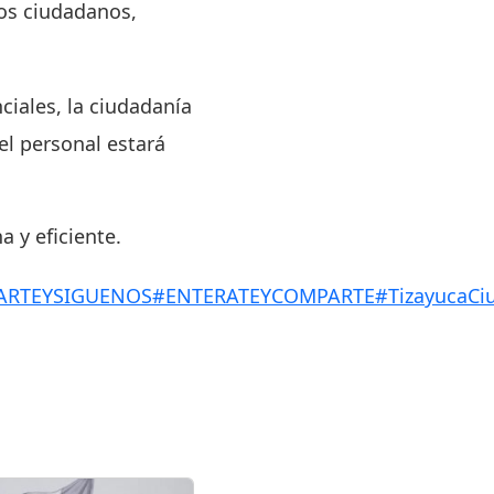
los ciudadanos,
ciales, la ciudadanía
el personal estará
 y eficiente.
ARTEYSIGUENOS
#ENTERATEYCOMPARTE
#TizayucaCi