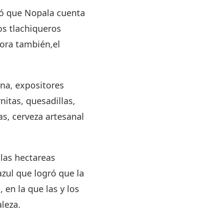
icó que Nopala cuenta
os tlachiqueros
hora también,el
ona, expositores
itas, quesadillas,
as, cerveza artesanal
las hectareas
azul que logró que la
en la que las y los
leza.