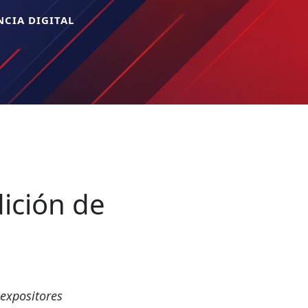
CIA DIGITAL
ición de
 expositores