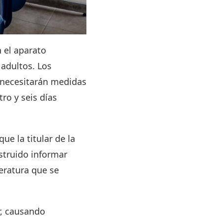
n el aparato
 adultos. Los
 necesitarán medidas
ro y seis días
ue la titular de la
nstruido informar
eratura que se
r, causando