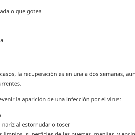
nada o que gotea
ta
s casos, la recuperación es en una a dos semanas, a
urrentes.
enir la aparición de una infección por el virus:
os
 nariz al estornudar o toser
 limpios, superficies de las puertas, manijas, y enci