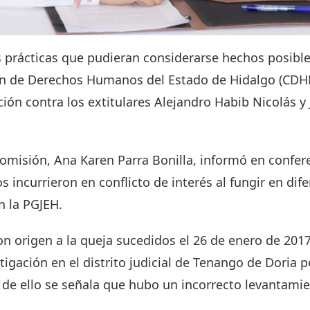
s prácticas que pudieran considerarse hechos posibl
ión de Derechos Humanos del Estado de Hidalgo (CDHE
ción contra los extitulares Alejandro Habib Nicolás y
comisión, Ana Karen Parra Bonilla, informó en confe
 incurrieron en conflicto de interés al fungir en dif
n la PGJEH.
n origen a la queja sucedidos el 26 de enero de 2017, 
igación en el distrito judicial de Tenango de Doria po
 de ello se señala que hubo un incorrecto levantami