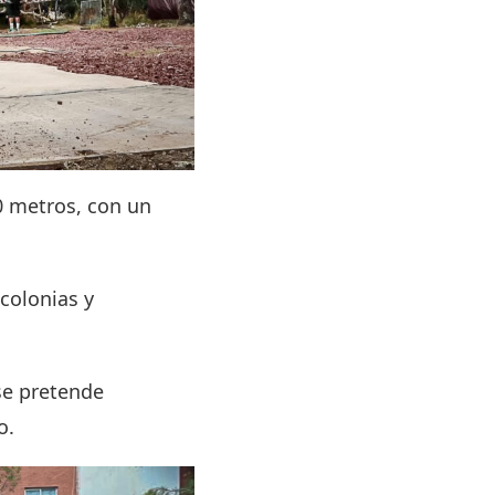
0 metros, con un
 colonias y
 se pretende
do.