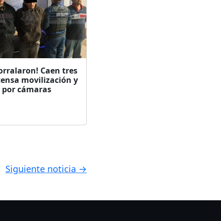
orralaron! Caen tres
tensa movilización y
o por cámaras
Siguiente noticia →