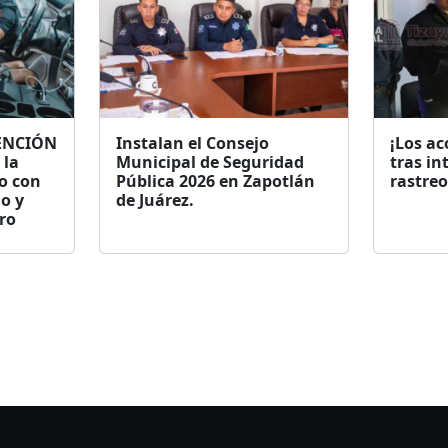
ENCIÓN
Instalan el Consejo
¡Los ac
 la
Municipal de Seguridad
tras in
to con
Pública 2026 en Zapotlán
rastre
o y
de Juárez.
ro