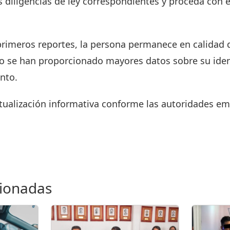
as diligencias de ley correspondientes y proceda con el
primeros reportes, la persona permanece en calidad 
 se han proporcionado mayores datos sobre su ident
ento.
ualización informativa conforme las autoridades emi
cionadas