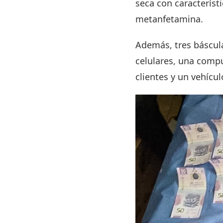
seca con característ
metanfetamina.
Además, tres báscula
celulares, una compu
clientes y un vehíc