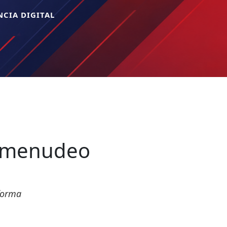
CIA DIGITAL
comenudeo
forma