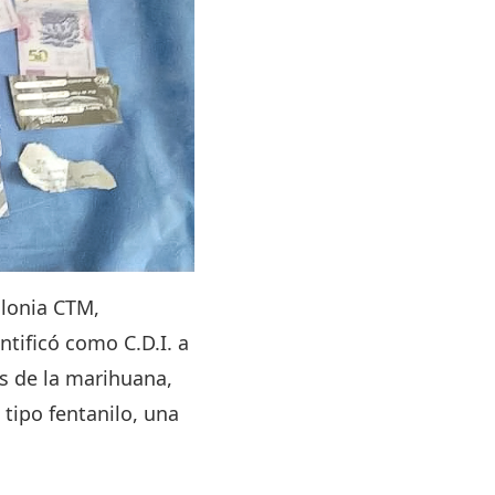
olonia CTM,
tificó como C.D.I. a
as de la marihuana,
 tipo fentanilo, una